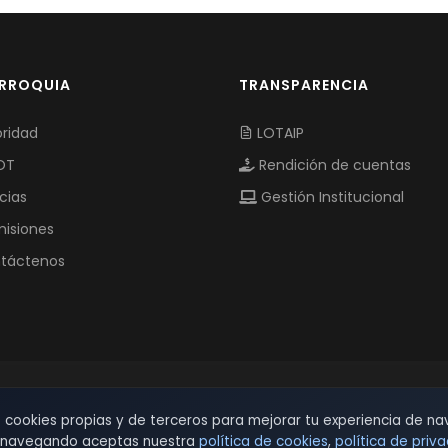
ARROQUIA
TRANSPARENCIA
ridad
LOTAIP
OT
Rendición de cuentas
cias
Gestión Institucional
isiones
táctenos
© 2026 TSW - TecnoServiWeb. All Rights Reserved.
s cookies propias y de terceros para mejorar tu experiencia de na
r navegando aceptas nuestra
política de cookies
,
política de priv