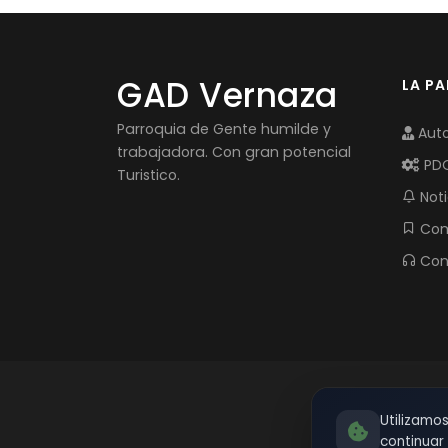
GAD Vernaza
LA P
Parroquia de Gente humilde y
Auto
trabajadora. Con gran potencial
PD
Turistico.
Noti
Com
Con
Utilizamo
continua