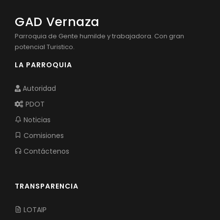
Cultura y Tradiciones
Convocatorias
GAD Vernaza
GESTIÓN ADMINISTRATIVA
Parroquia de Gente humilde y trabajadora. Con gran
potencial Turistico.
Plan de desarrollo y Ordenamiento Territorial - PD
LA PARROQUIA
Plan Anual Contratación - PAC
Plan Operativo Anual - POA
Autoridad
Convenios Institucionales
PDOT
Noticias
PRESUPUESTO: EJECUCIÓN Y REPORTES
Comisiones
Cédulas presupuestarias y balances
Contáctenos
Procesos de contratación
Ejecución Presupuestaria
TRANSPARENCIA
Obras y proyectos
LOTAIP