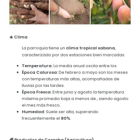
Cultura y Tradiciones
Convocatorias
GESTIÓN ADMINISTRATIVA
Plan de desarrollo y Ordenamiento Territorial - PD
☀️ Clima
Plan Anual Contratación - PAC
La parroquia tiene un
clima tropical sabana
,
Plan Operativo Anual - POA
caracterizado por dos estaciones bien marcadas.
Convenios Institucionales
Temperatura:
La media anual oscila entre los
Época Calurosa:
De febrero a mayo son los meses
PRESUPUESTO: EJECUCIÓN Y REPORTES
con temperaturas más altas, acompañadas de
lluvias por las tardes.
Cédulas presupuestarias y balances
Época Fresca:
Entre junio y agosto la temperatura
máxima promedio baja a menos de , siendo agosto
Procesos de contratación
el mes más fresco.
Humedad:
Suele ser alta, superando
Ejecución Presupuestaria
frecuentemente el
80%
.
Obras y proyectos
🌾 Productos de Cosecha (Agricultura)