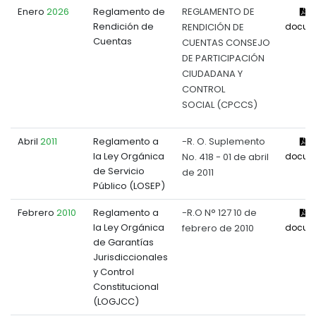
Enero
2026
Reglamento de
REGLAMENTO DE
V
Rendición de
RENDICIÓN DE
docum
Cuentas
CUENTAS CONSEJO
DE PARTICIPACIÓN
CIUDADANA Y
CONTROL
SOCIAL (CPCCS)
Abril
2011
Reglamento a
-R. O. Suplemento
V
la Ley Orgánica
No. 418 - 01 de abril
docum
de Servicio
de 2011
Público (LOSEP)
Febrero
2010
Reglamento a
-R.O N° 127 10 de
V
la Ley Orgánica
febrero de 2010
docum
de Garantías
Jurisdiccionales
y Control
Constitucional
(LOGJCC)