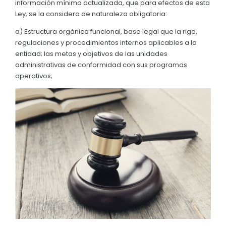
Cultura y Tradiciones
información mínima actualizada, que para efectos de esta
Convocatorias
Ley, se la considera de naturaleza obligatoria:
GESTIÓN ADMINISTRATIVA
a) Estructura orgánica funcional, base legal que la rige,
regulaciones y procedimientos internos aplicables a la
Plan de desarrollo y Ordenamiento Territorial - PD
entidad; las metas y objetivos de las unidades
administrativas de conformidad con sus programas
Plan Anual Contratación - PAC
operativos;
Plan Operativo Anual - POA
Convenios Institucionales
PRESUPUESTO: EJECUCIÓN Y REPORTES
Cédulas presupuestarias y balances
Procesos de contratación
Ejecución Presupuestaria
Obras y proyectos