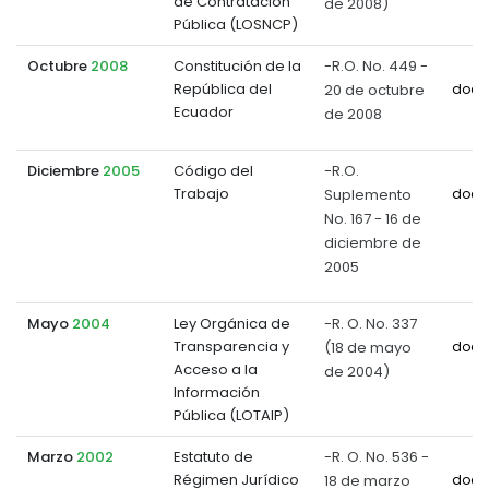
de Contratación
de 2008)
Pública (LOSNCP)
Octubre
2008
Constitución de la
-R.O. No. 449 -
República del
20 de octubre
docu
Ecuador
de 2008
Diciembre
2005
Código del
-R.O.
Trabajo
Suplemento
docu
No. 167 - 16 de
diciembre de
2005
Mayo
2004
Ley Orgánica de
-R. O. No. 337
Transparencia y
(18 de mayo
docu
Acceso a la
de 2004)
Información
Pública (LOTAIP)
Marzo
2002
Estatuto de
-R. O. No. 536 -
Régimen Jurídico
18 de marzo
docu