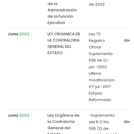
de la
de 2002
Administración
de la Función
Ejecutiva
Junio
2002
LEY ORGANICA DE
Ley 73
LA CONTRALORIA
Registro
docu
GENERAL DEL
Oficial
ESTADO
Suplemento
595 de 12-
jun.-2002
Ultima
modificación:
07-jul.-2017
Estado:
Reformado
Junio
2002
Ley Orgánica de
-Suplemento
la Contraloría
del R.O No.
docu
General del
595 (12 de