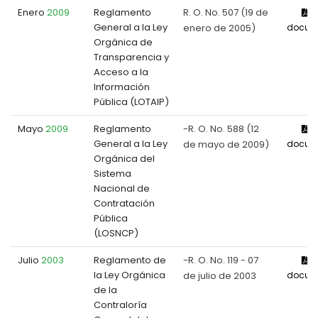
Enero
2009
Reglamento
R. O. No. 507 (19 de
V
General a la Ley
enero de 2005)
docum
Orgánica de
Transparencia y
Acceso a la
Información
Pública (LOTAIP)
Mayo
2009
Reglamento
-R. O. No. 588 (12
V
General a la Ley
de mayo de 2009)
docum
Orgánica del
Sistema
Nacional de
Contratación
Pública
(LOSNCP)
Julio
2003
Reglamento de
-R. O. No. 119 - 07
V
la Ley Orgánica
de julio de 2003
docum
de la
Contraloría