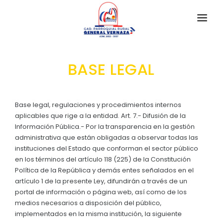
INICIO
BASE LEGAL
LA PARROQUIA
PARROQUIA GENERAL VERNAZA
GAD
Base legal, regulaciones y procedimientos internos
Reseña Antigua y Moderna
aplicables que rige a la entidad. Art. 7.- Difusión de la
TRANSPARENCIA
Información Pública.- Por la transparencia en la gestión
Geografia: Clima y Cosecha
administrativa que están obligadas a observar todas las
GESTIÓN Y PRESUPUESTO
instituciones del Estado que conforman el sector público
Símbolos Cívicos: Bandera e Himno
en los términos del artículo 118 (225) de la Constitución
GESTIÓN INSTITUCIONAL
MECANISMOS DE PARTICIPACIÓN
GUÍA TURÍSTICA: GENERAL VERNAZA
Política de la República y demás entes señalados en el
Sesiones Ordinarias
artículo 1 de la presente Ley, difundirán a través de un
TURISMO
Gastronomía (Sabores Tradicionales)
CIUDADANÍA ACTIVA
portal de información o página web, así como de los
Sesiones Extraordinarias
medios necesarios a disposición del público,
UBICACIÓN Y ACCESO
Solicitud de acceso información pública
implementados en la misma institución, la siguiente
Resoluciones
NEW