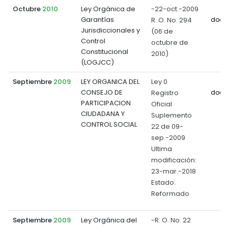
Octubre
2010
Ley Orgánica de
-22-oct.-2009
Garantías
R. O. No. 294
docu
Jurisdiccionales y
(06 de
Control
octubre de
Constitucional
2010)
(LOGJCC)
Septiembre
2009
LEY ORGANICA DEL
Ley 0
CONSEJO DE
Registro
docu
PARTICIPACION
Oficial
CIUDADANA Y
Suplemento
CONTROL SOCIAL
22 de 09-
sep.-2009
Ultima
modificación:
23-mar.-2018
Estado:
Reformado
Septiembre
2009
Ley Orgánica del
-R. O. No. 22