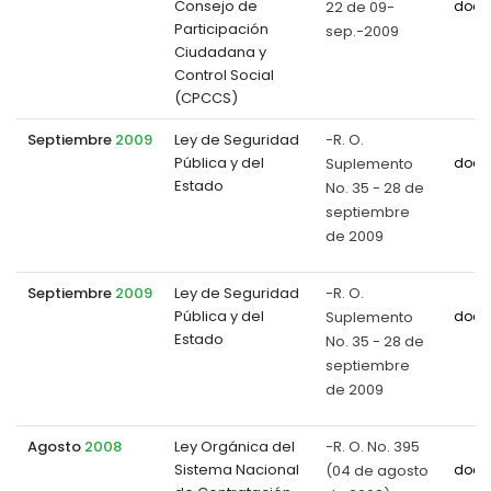
Consejo de
22 de 09-
docu
Participación
sep.-2009
Ciudadana y
Control Social
(CPCCS)
Septiembre
2009
Ley de Seguridad
-R. O.
Pública y del
Suplemento
docu
Estado
No. 35 - 28 de
septiembre
de 2009
Septiembre
2009
Ley de Seguridad
-R. O.
Pública y del
Suplemento
docu
Estado
No. 35 - 28 de
septiembre
de 2009
Agosto
2008
Ley Orgánica del
-R. O. No. 395
Sistema Nacional
(04 de agosto
docu