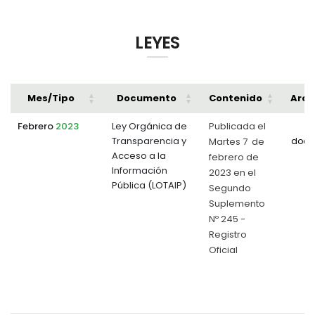
LEYES
Mes/Tipo
Documento
Contenido
Arch
Febrero
2023
Ley Orgánica de
Publicada el
Transparencia y
Martes 7 de
docu
Acceso a la
febrero de
Información
2023 en el
Pública (LOTAIP)
Segundo
Suplemento
Nº 245 -
Registro
Oficial