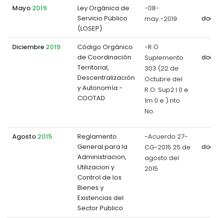
Mayo
2019
Ley Orgánica de
-08-
Servicio Público
may.-2019
docu
(LOSEP)
Diciembre
2019
Código Orgánico
-R.O
de Coordinación
Suplemento
docu
Territorial,
303 (22 de
Descentralización
Octubre del
y Autonomía -
R.O. Sup2 l 0 e
COOTAD
1m 0 e ) nto
No.
Agosto
2015
Reglamento
-Acuerdo 27-
General para la
CG-2015 25 de
docu
Administracion,
agosto del
Utilizacion y
2015
Control de los
Bienes y
Existencias del
Sector Publico