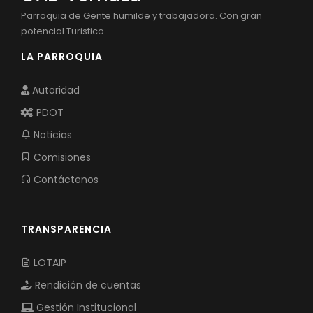
Cultura y Tradiciones
Convocatorias
Parroquia de Gente humilde y trabajadora. Con gran
potencial Turistico.
GESTIÓN ADMINISTRATIVA
LA PARROQUIA
Plan de desarrollo y Ordenamiento Territorial - PD
Autoridad
Plan Anual Contratación - PAC
PDOT
Plan Operativo Anual - POA
Noticias
Convenios Institucionales
Comisiones
PRESUPUESTO: EJECUCIÓN Y REPORTES
Contáctenos
Cédulas presupuestarias y balances
Procesos de contratación
TRANSPARENCIA
Ejecución Presupuestaria
LOTAIP
Obras y proyectos
Rendición de cuentas
Gestión Institucional